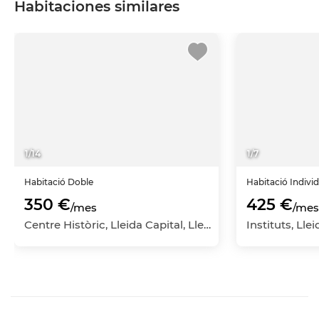
Habitaciones similares
1
/
14
1
/
7
Habitació
Doble
Habitació
Indivi
350 €
425 €
/mes
/mes
Centre Històric, Lleida Capital, Lleida