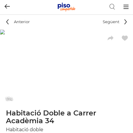
Togg
navig
Anterior
Següent
1/14
Habitació Doble a Carrer
Acadèmia 34
Habitació doble