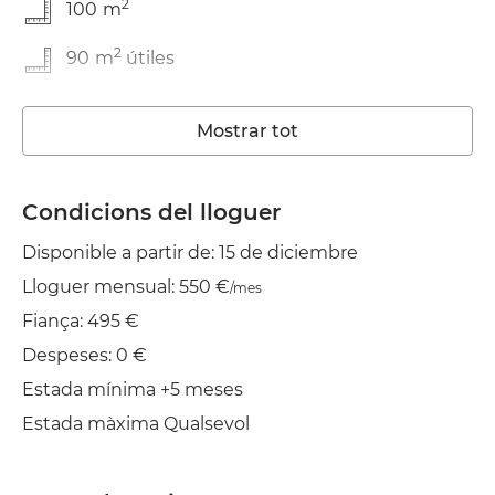
2
100
m
2
90
m
útiles
En bon estat
Mostrar tot
Traster
Rentadora
Condicions del lloguer
Disponible a partir de: 15 de diciembre
Ascensor
Lloguer mensual: 550 €
/mes
Wifi
Fiança: 495 €
Balcó
Despeses: 0 €
Estada mínima +5 meses
Estenedor
Estada màxima Qualsevol
Aire cond.