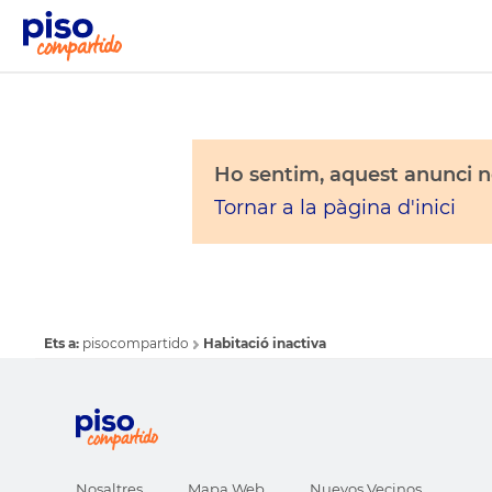
Ho sentim, aquest anunci no
Tornar a la pàgina d'inici
Ets a:
pisocompartido
Habitació inactiva
Nosaltres
Mapa Web
Nuevos Vecinos