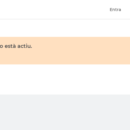
Entra
 està actiu.