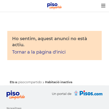
Togg
navig
Ho sentim, aquest anunci no està
actiu.
Tornar a la pàgina d'inici
Ets a:
pisocompartido
Habitació inactiva
Un portal de
Nosaltres