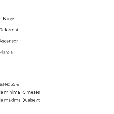
2
Banys
Reformat
Ascensor
Planxa
ses: 35 €
da mínima +5 meses
da màxima Qualsevol