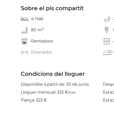
Sobre el pis compartit
4
Hab
2
80
m
Rentadora
Estenedor
Condicions del lloguer
Disponible a partir de: 30 de junio
Despe
Lloguer mensual: 325 €
Esta
/mes
Fiança: 325 €
Esta