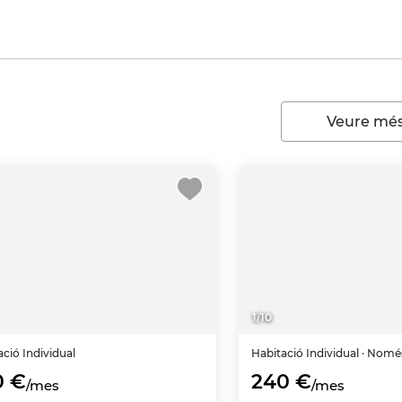
Veure més
1
/
10
ació
Individual
Habitació
Individual
· Nomé
0 €
240 €
/mes
/mes