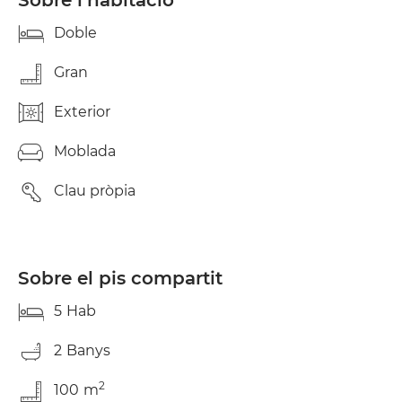
Sobre l’habitació
Doble
Gran
Exterior
Moblada
Clau pròpia
Sobre el pis compartit
5
Hab
2
Banys
2
100
m