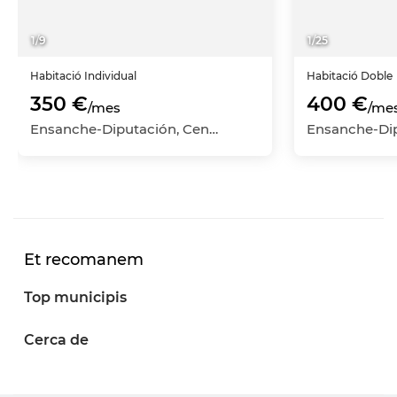
1
/
9
1
/
25
Habitació
Individual
Habitació
Doble
350 €
400 €
/mes
/me
Ensanche-Diputación, Centro-Ensanche, Alicante - Alacant, Alicante
Et recomanem
Top municipis
Cerca de