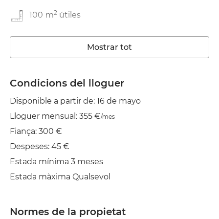
2
100
m
útiles
En bon estat
Mostrar tot
Rentadora
Wifi
Condicions del lloguer
Disponible a partir de: 16 de mayo
TV
Lloguer mensual: 355 €
/mes
Jardí/Terrassa
Fiança: 300 €
Estenedor
Despeses: 45 €
Estada mínima 3 meses
Estada màxima Qualsevol
Normes de la propietat