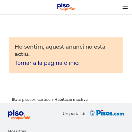
Togg
navig
Ho sentim, aquest anunci no està
actiu.
Tornar a la pàgina d'inici
Ets a:
pisocompartido
Habitació inactiva
Un portal de
Nosaltres