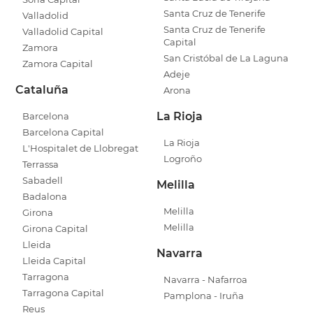
Santa Cruz de Tenerife
Valladolid
Santa Cruz de Tenerife
Valladolid Capital
Capital
Zamora
San Cristóbal de La Laguna
Zamora Capital
Adeje
Cataluña
Arona
La Rioja
Barcelona
Barcelona Capital
La Rioja
L'Hospitalet de Llobregat
Logroño
Terrassa
Sabadell
Melilla
Badalona
Melilla
Girona
Melilla
Girona Capital
Lleida
Navarra
Lleida Capital
Tarragona
Navarra - Nafarroa
Tarragona Capital
Pamplona - Iruña
Reus