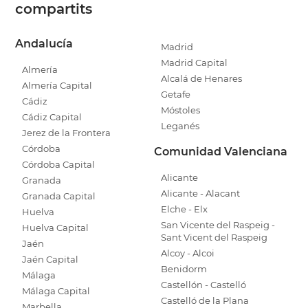
compartits
Andalucía
Madrid
Madrid Capital
Almería
Alcalá de Henares
Almería Capital
Getafe
Cádiz
Móstoles
Cádiz Capital
Leganés
Jerez de la Frontera
Córdoba
Comunidad Valenciana
Córdoba Capital
Alicante
Granada
Alicante - Alacant
Granada Capital
Elche - Elx
Huelva
San Vicente del Raspeig -
Huelva Capital
Sant Vicent del Raspeig
Jaén
Alcoy - Alcoi
Jaén Capital
Benidorm
Málaga
Castellón - Castelló
Málaga Capital
Castelló de la Plana
Marbella