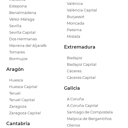
València
Estepona
València Capital
Benalmádena
Burjassot
Vélez-Málaga
Moncada
Sevilla
Paterna
Sevilla Capital
Mislata
Dos Hermanas
Mairena del Aljarafe
Extremadura
Tomares
Badajoz
Bormujos
Badajoz Capital
Aragón
Cáceres
Cáceres Capital
Huesca
Huesca Capital
Galicia
Teruel
A Coruña
Teruel Capital
A Coruña Capital
Zaragoza
Santiago de Compostela
Zaragoza Capital
Malpica de Bergantiños
Cantabria
Oleiros