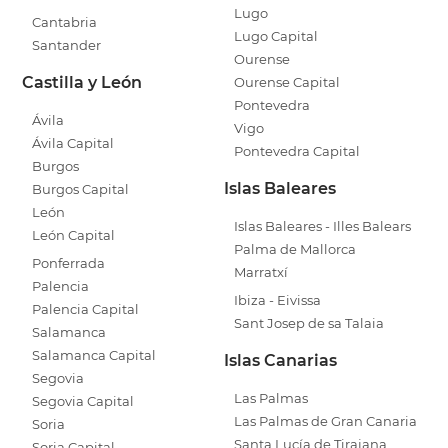
Lugo
Cantabria
Lugo Capital
Santander
Ourense
Castilla y León
Ourense Capital
Pontevedra
Ávila
Vigo
Ávila Capital
Pontevedra Capital
Burgos
Islas Baleares
Burgos Capital
León
Islas Baleares - Illes Balears
León Capital
Palma de Mallorca
Ponferrada
Marratxí
Palencia
Ibiza - Eivissa
Palencia Capital
Sant Josep de sa Talaia
Salamanca
Salamanca Capital
Islas Canarias
Segovia
Las Palmas
Segovia Capital
Las Palmas de Gran Canaria
Soria
Santa Lucía de Tirajana
Soria Capital