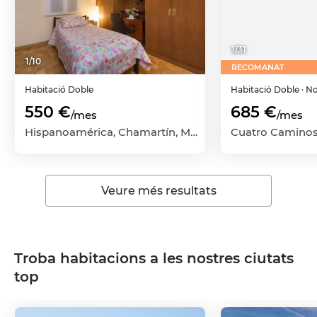
1
/
31
1
/
10
RECOMANAT
Habitació
Doble
Habitació
Doble
· N
550 €
685 €
/mes
/mes
Hispanoamérica, Chamartín, Madrid Capital, Madrid
Veure més resultats
Troba habitacions a les nostres ciutats
top