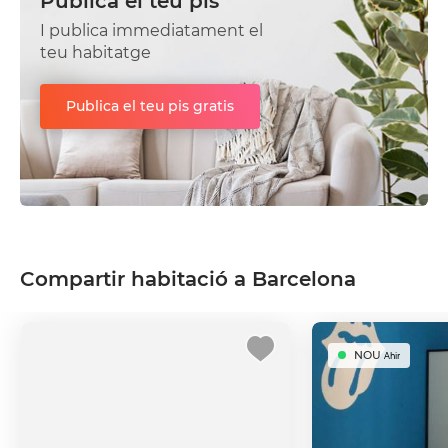
Publica el teu pis
I publica immediatament el
teu habitatge
Publica el teu pis gratis
Compartir habitació a Barcelona
NOU
Ahir