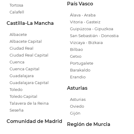
País Vasco
Tortosa
Calafell
Álava - Araba
Vitoria - Gasteiz
Castilla-La Mancha
Guipúzcoa - Gipuzkoa
Albacete
San Sebastián - Donostia
Albacete Capital
Vizcaya - Bizkaia
Ciudad Real
Bilbao
Ciudad Real Capital
Getxo
Cuenca
Portugalete
Cuenca Capital
Barakaldo
Guadalajara
Erandio
Guadalajara Capital
Asturias
Toledo
Toledo Capital
Asturias
Talavera de la Reina
Oviedo
Seseña
Gijón
Comunidad de Madrid
Región de Murcia