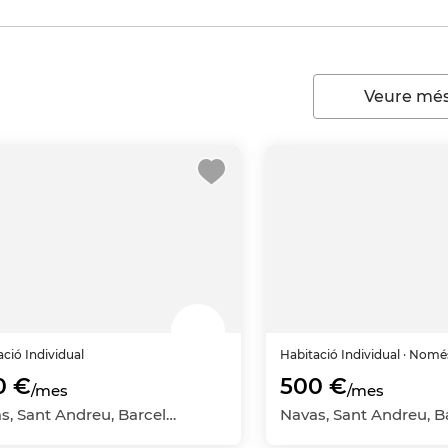
Veure més
ació
Individual
Habitació
Individual
· Nomé
0 €
500 €
/mes
/mes
Navas, Sant Andreu, Barcelona Capital, Barcelona