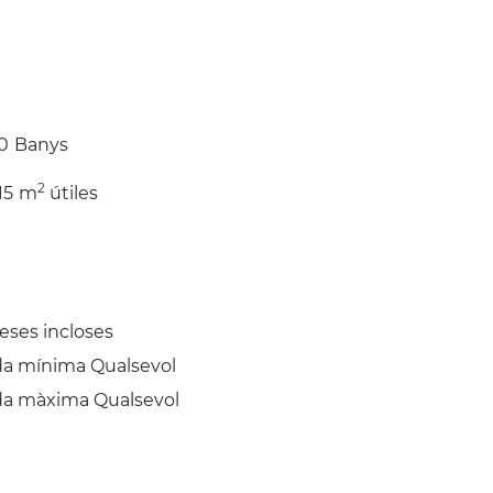
Vintage Market, it has live music, food
its well-connected transportation links,
ty buzz in a matter of minutes. Utilities:
 €125 per month. Please note: all pre-move-in
aning, and Services) must be paid in
the move-in day. Thanks!
0
Banys
2
15
m
útiles
ses incloses
da mínima Qualsevol
da màxima Qualsevol