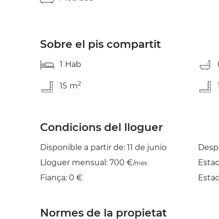
Catalunya. Don''''t miss out on the Barcelona 
trucks, and awesome vintage finds! Thanks to 
you can exchange the residential feel for the ci
The total cost of utilities for this property is
Sobre el pis compartit
payments (Admin Fees, Security Deposits, Cle
advance directly to our bank account before 
1
Hab
2
15
m
Condicions del lloguer
Disponible a partir de: 11 de junio
Despe
Lloguer mensual: 700 €
Esta
/mes
Fiança: 0 €
Esta
Normes de la propietat