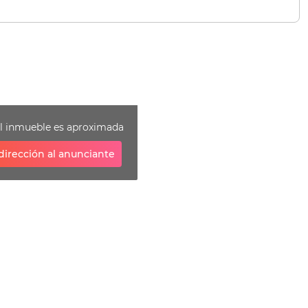
el inmueble es aproximada
dirección al anunciante