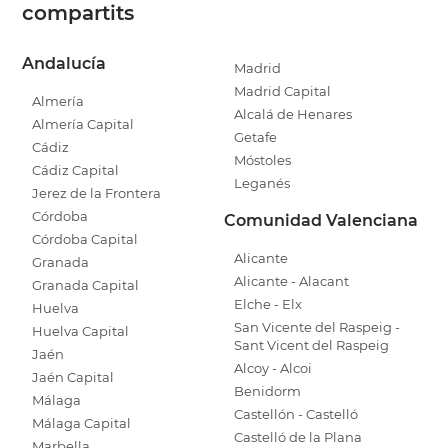
compartits
Andalucía
Madrid
Madrid Capital
Almería
Alcalá de Henares
Almería Capital
Getafe
Cádiz
Móstoles
Cádiz Capital
Leganés
Jerez de la Frontera
Córdoba
Comunidad Valenciana
Córdoba Capital
Alicante
Granada
Alicante - Alacant
Granada Capital
Elche - Elx
Huelva
San Vicente del Raspeig -
Huelva Capital
Sant Vicent del Raspeig
Jaén
Alcoy - Alcoi
Jaén Capital
Benidorm
Málaga
Castellón - Castelló
Málaga Capital
Castelló de la Plana
Marbella