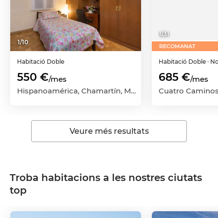
1
/
31
1
/
10
RECOMANAT
Habitació
Doble
Habitació
Doble
· N
550 €
685 €
/mes
/mes
Hispanoamérica, Chamartín, Madrid Capital, Madrid
Veure més resultats
Troba habitacions a les nostres ciutats
top