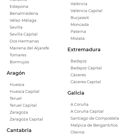
València
Estepona
València Capital
Benalmádena
Burjassot
Vélez-Málaga
Moncada
Sevilla
Paterna
Sevilla Capital
Mislata
Dos Hermanas
Mairena del Aljarafe
Extremadura
Tomares
Badajoz
Bormujos
Badajoz Capital
Aragón
Cáceres
Cáceres Capital
Huesca
Huesca Capital
Galicia
Teruel
A Coruña
Teruel Capital
A Coruña Capital
Zaragoza
Santiago de Compostela
Zaragoza Capital
Malpica de Bergantiños
Cantabria
Oleiros