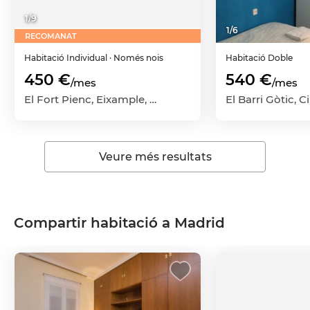
1
/
9
1
/
6
RECOMANAT
Habitació
Individual
· Només nois
Habitació
Doble
450 €
540 €
/mes
/mes
El Fort Pienc, Eixample, Barcelona Capital, Barcelona
Veure més resultats
Compartir habitació a Madrid