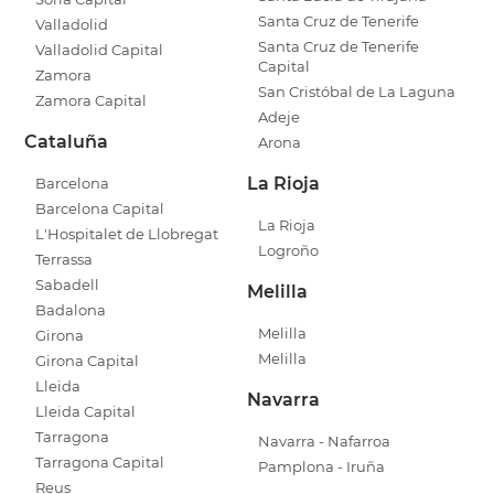
Santa Cruz de Tenerife
Valladolid
Santa Cruz de Tenerife
Valladolid Capital
Capital
Zamora
San Cristóbal de La Laguna
Zamora Capital
Adeje
Cataluña
Arona
La Rioja
Barcelona
Barcelona Capital
La Rioja
L'Hospitalet de Llobregat
Logroño
Terrassa
Sabadell
Melilla
Badalona
Melilla
Girona
Melilla
Girona Capital
Lleida
Navarra
Lleida Capital
Tarragona
Navarra - Nafarroa
Tarragona Capital
Pamplona - Iruña
Reus