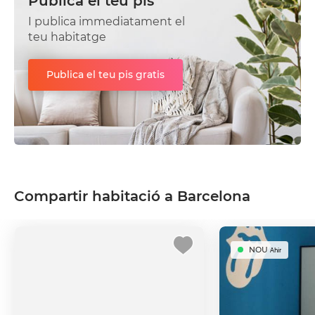
Publica el teu pis
I publica immediatament el
teu habitatge
Publica el teu pis gratis
Compartir habitació a Barcelona
NOU
Ahir