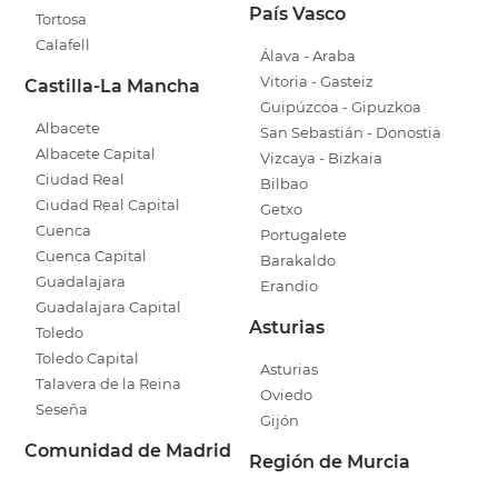
País Vasco
Tortosa
Calafell
Álava - Araba
Vitoria - Gasteiz
Castilla-La Mancha
Guipúzcoa - Gipuzkoa
Albacete
San Sebastián - Donostia
Albacete Capital
Vizcaya - Bizkaia
Ciudad Real
Bilbao
Ciudad Real Capital
Getxo
Cuenca
Portugalete
Cuenca Capital
Barakaldo
Guadalajara
Erandio
Guadalajara Capital
Asturias
Toledo
Toledo Capital
Asturias
Talavera de la Reina
Oviedo
Seseña
Gijón
Comunidad de Madrid
Región de Murcia