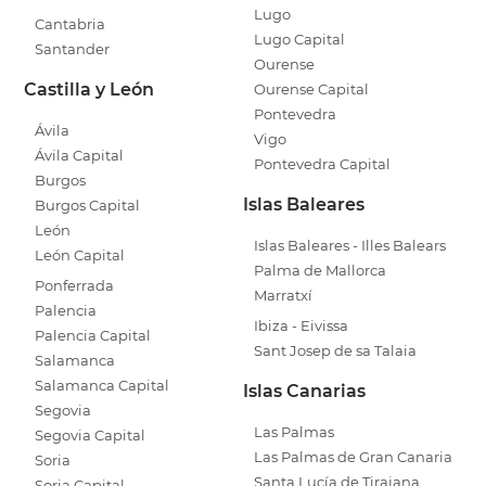
Lugo
Cantabria
Lugo Capital
Santander
Ourense
Castilla y León
Ourense Capital
Pontevedra
Ávila
Vigo
Ávila Capital
Pontevedra Capital
Burgos
Islas Baleares
Burgos Capital
León
Islas Baleares - Illes Balears
León Capital
Palma de Mallorca
Ponferrada
Marratxí
Palencia
Ibiza - Eivissa
Palencia Capital
Sant Josep de sa Talaia
Salamanca
Salamanca Capital
Islas Canarias
Segovia
Las Palmas
Segovia Capital
Las Palmas de Gran Canaria
Soria
Santa Lucía de Tirajana
Soria Capital