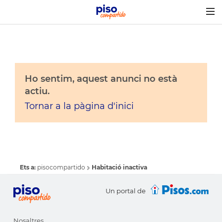
Togg
navig
Ho sentim, aquest anunci no està
actiu.
Tornar a la pàgina d'inici
Ets a:
pisocompartido
Habitació inactiva
Un portal de
Nosaltres