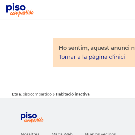
Ho sentim, aquest anunci no
Tornar a la pàgina d'inici
Ets a:
pisocompartido
Habitació inactiva
Nosaltres
Mapa Web
Nuevos Vecinos