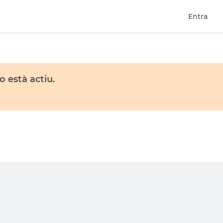
Entra
 està actiu.