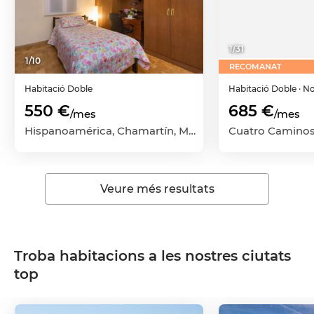
1
/
31
1
/
10
RECOMANAT
Habitació
Doble
Habitació
Doble
· N
550 €
685 €
/mes
/mes
Hispanoamérica, Chamartín, Madrid Capital, Madrid
Veure més resultats
Troba habitacions a les nostres ciutats
top