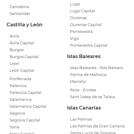
Lugo
Cantabria
Lugo Capital
Santander
Ourense
Castilla y León
Ourense Capital
Pontevedra
Ávila
Vigo
Ávila Capital
Pontevedra Capital
Burgos
Islas Baleares
Burgos Capital
León
Islas Baleares - Illes Balears
León Capital
Palma de Mallorca
Ponferrada
Marratxí
Palencia
Ibiza - Eivissa
Palencia Capital
Sant Josep de sa Talaia
Salamanca
Salamanca Capital
Islas Canarias
Segovia
Las Palmas
Segovia Capital
Las Palmas de Gran Canaria
Soria
Santa Lucía de Tirajana
Soria Capital