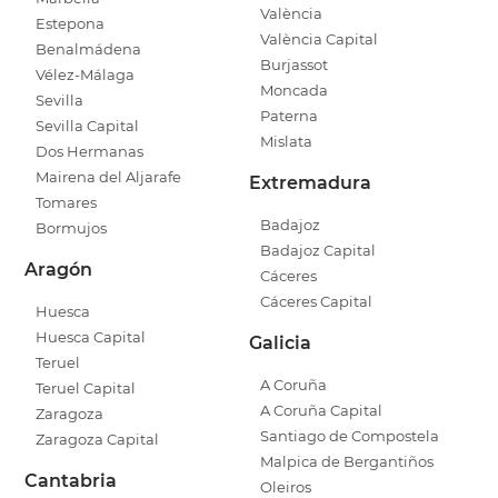
València
Estepona
València Capital
Benalmádena
Burjassot
Vélez-Málaga
Moncada
Sevilla
Paterna
Sevilla Capital
Mislata
Dos Hermanas
Mairena del Aljarafe
Extremadura
Tomares
Badajoz
Bormujos
Badajoz Capital
Aragón
Cáceres
Cáceres Capital
Huesca
Huesca Capital
Galicia
Teruel
A Coruña
Teruel Capital
A Coruña Capital
Zaragoza
Santiago de Compostela
Zaragoza Capital
Malpica de Bergantiños
Cantabria
Oleiros