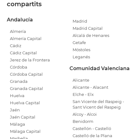
compartits
Andalucía
Madrid
Madrid Capital
Almería
Alcalá de Henares
Almería Capital
Getafe
Cádiz
Móstoles
Cádiz Capital
Leganés
Jerez de la Frontera
Córdoba
Comunidad Valenciana
Córdoba Capital
Alicante
Granada
Alicante - Alacant
Granada Capital
Elche - Elx
Huelva
San Vicente del Raspeig -
Huelva Capital
Sant Vicent del Raspeig
Jaén
Alcoy - Alcoi
Jaén Capital
Benidorm
Málaga
Castellón - Castelló
Málaga Capital
Castelló de la Plana
Marbella