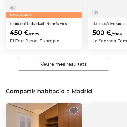
1
/
9
1
/
8
RECOMANAT
Habitació
Individual
· Només nois
Habitació
Individua
450 €
500 €
/mes
/mes
El Fort Pienc, Eixample, Barcelona Capital, Barcelona
Veure més resultats
Compartir habitació a Madrid