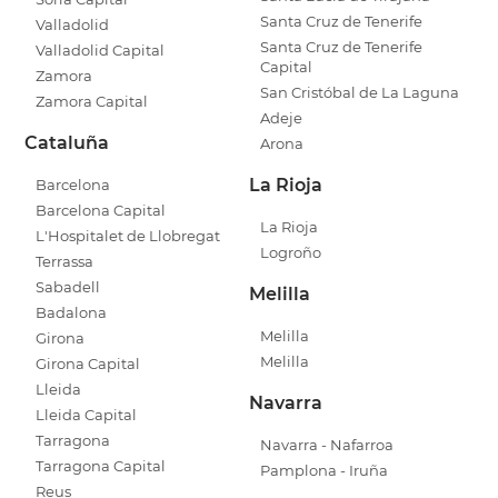
Santa Cruz de Tenerife
Valladolid
Santa Cruz de Tenerife
Valladolid Capital
Capital
Zamora
San Cristóbal de La Laguna
Zamora Capital
Adeje
Cataluña
Arona
La Rioja
Barcelona
Barcelona Capital
La Rioja
L'Hospitalet de Llobregat
Logroño
Terrassa
Sabadell
Melilla
Badalona
Melilla
Girona
Melilla
Girona Capital
Lleida
Navarra
Lleida Capital
Tarragona
Navarra - Nafarroa
Tarragona Capital
Pamplona - Iruña
Reus