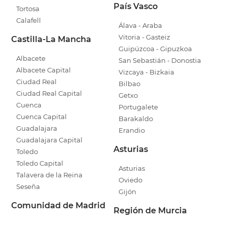
País Vasco
Tortosa
Calafell
Álava - Araba
Vitoria - Gasteiz
Castilla-La Mancha
Guipúzcoa - Gipuzkoa
Albacete
San Sebastián - Donostia
Albacete Capital
Vizcaya - Bizkaia
Ciudad Real
Bilbao
Ciudad Real Capital
Getxo
Cuenca
Portugalete
Cuenca Capital
Barakaldo
Guadalajara
Erandio
Guadalajara Capital
Asturias
Toledo
Toledo Capital
Asturias
Talavera de la Reina
Oviedo
Seseña
Gijón
Comunidad de Madrid
Región de Murcia