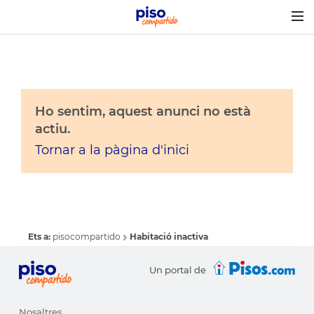
Togg
navig
Ho sentim, aquest anunci no està
actiu.
Tornar a la pàgina d'inici
Ets a:
pisocompartido
Habitació inactiva
Un portal de
Nosaltres