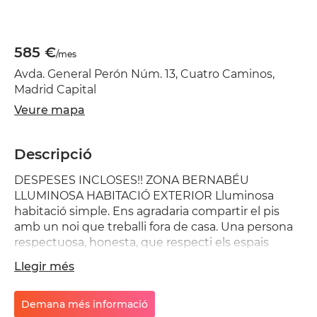
585 €
/mes
Avda. General Perón Núm. 13, Cuatro Caminos,
Madrid Capital
Veure mapa
Descripció
DESPESES INCLOSES!! ZONA BERNABÉU
LLUMINOSA HABITACIÓ EXTERIOR Lluminosa
habitació simple. Ens agradaria compartir el pis
amb un noi que treballi fora de casa. Una persona
respectuosa, honesta, que respecti els espais
personals, la neteja i la tranquil·litat del pis als
Llegir més
horaris acordats; creant així un ambient amigable i
de bona convivència. Habitació exterior, llit
individual, armari còmoda, llum de nit escriptori i
Demana més informació