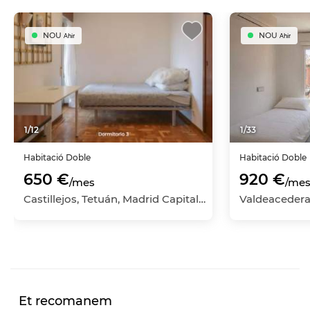
NOU
NOU
Ahir
Ahir
1
/
12
1
/
33
Habitació
Doble
Habitació
Doble
650 €
920 €
/mes
/me
Castillejos, Tetuán, Madrid Capital, Madrid
Et recomanem