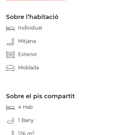
cadira. Cuina totalment equipada amb cuina a gas,
forn elèctric, escalfador de gas, nevera-frigorífic,
torradora, extractora de suc, batedora, cafetera
Sobre l’habitació
italiana i processadora. Estenedors exterior i
interior plegable. Bany amb àmplia finestra de
Individual
ventilació a pati interior, equipat amb inodor,
banyera-dutxa, bidet. Excel·lent comunicació amb
Mitjana
centre aeroport. Vivim amb un gatet. El pis de 126
m2 de superfície és molt fresc a l'estiu i càlid a
Exterior
l'hivern per la seva calefacció central. L´edifici
compta amb ascensor i porter
Moblada
Sobre el pis compartit
4
Hab
1
Bany
2
126
m