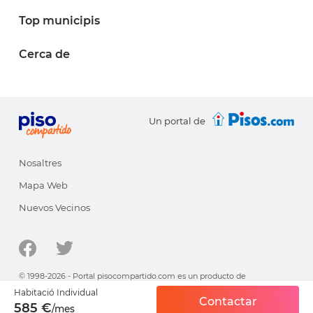
Top municipis
Cerca de
Un portal de
Nosaltres
Mapa Web
Nuevos Vecinos
© 1998-2026 - Portal pisocompartido.com es un producto de
HabitatSoft
Habitació Individual
Contactar
Aviso legal y política de privacidad
·
Política de cookies
585 €
/mes