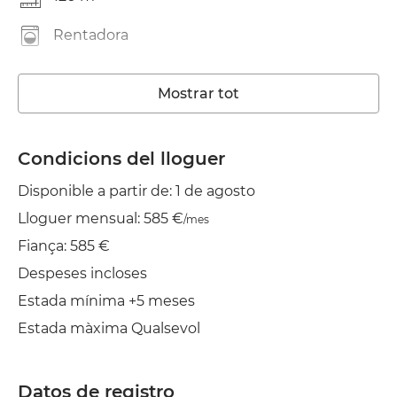
Rentadora
Ascensor
Mostrar tot
Wifi
Estenedor
Condicions del lloguer
Disponible a partir de: 1 de agosto
Planxa
Lloguer mensual: 585 €
/mes
Fiança: 585 €
Despeses incloses
Estada mínima +5 meses
Estada màxima Qualsevol
Datos de registro