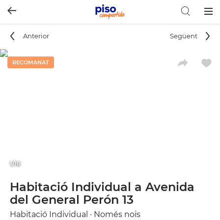
Togg
navig
Anterior
Següent
RECOMANAT
1/16
Habitació Individual a Avenida
del General Perón 13
Habitació Individual · Només nois