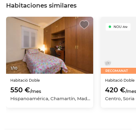
Habitaciones similares
NOU
Ahir
1
/
7
1
/
10
RECOMANAT
Habitació
Doble
Habitació
Doble
550 €
420 €
/mes
/me
Hispanoamérica, Chamartín, Madrid Capital, Madrid
Centro, Soria 