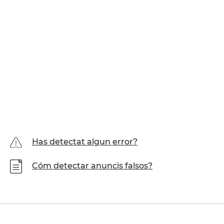
Has detectat algun error?
Cóm detectar anuncis falsos?