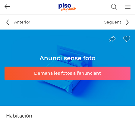
Togg
navig
Anterior
Següent
Anunci sense foto
Demana les fotos a l’anunciant
Habitación