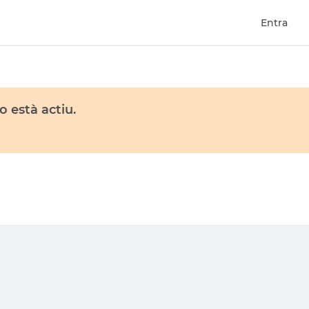
Entra
 està actiu.