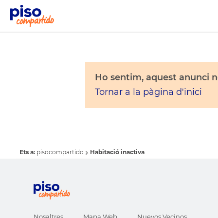
Ho sentim, aquest anunci no
Tornar a la pàgina d'inici
Ets a:
pisocompartido
Habitació inactiva
Nosaltres
Mapa Web
Nuevos Vecinos