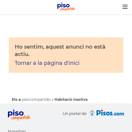
Togg
navig
Ho sentim, aquest anunci no està
actiu.
Tornar a la pàgina d'inici
Ets a:
pisocompartido
Habitació inactiva
Un portal de
Nosaltres