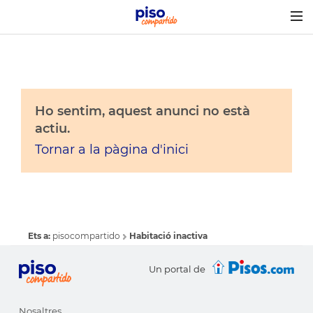
Togg
navig
Ho sentim, aquest anunci no està
actiu.
Tornar a la pàgina d'inici
Ets a:
pisocompartido
Habitació inactiva
Un portal de
Nosaltres