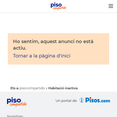
Togg
navig
Ho sentim, aquest anunci no està
actiu.
Tornar a la pàgina d'inici
Ets a:
pisocompartido
Habitació inactiva
Un portal de
Nosaltres