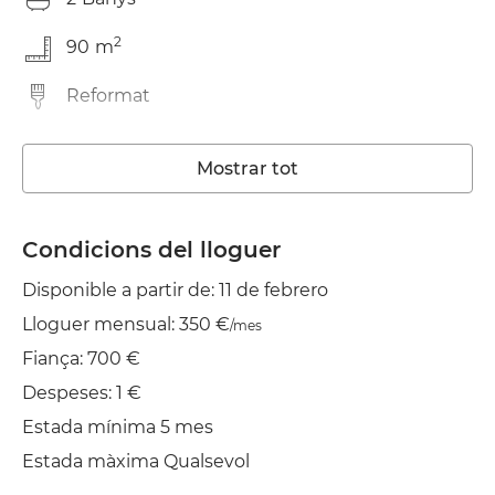
2
90
m
Reformat
Rentadora
Mostrar tot
Wifi
TV
Condicions del lloguer
Disponible a partir de: 11 de febrero
Jardí/Terrassa
Lloguer mensual: 350 €
/mes
Planxa
Fiança: 700 €
Assecadora
Despeses: 1 €
Estada mínima 5 mes
Estada màxima Qualsevol