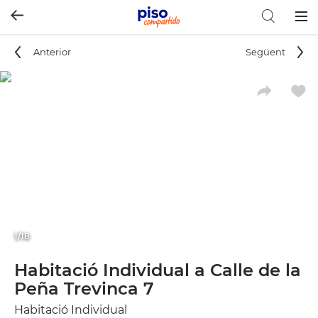
Togg
navig
Anterior
Següent
1/18
Habitació Individual a Calle de la
Peña Trevinca 7
Habitació Individual