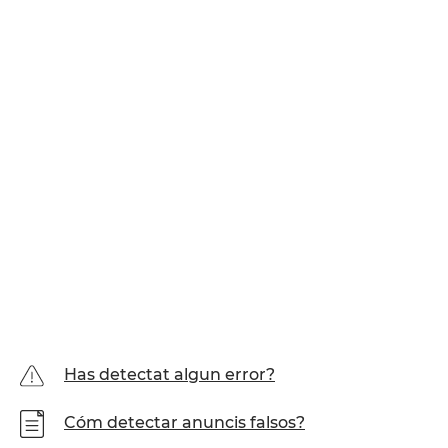
Has detectat algun error?
Cóm detectar anuncis falsos?