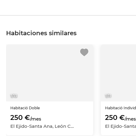
Habitaciones similares
1
/
13
1
/
11
Habitació
Doble
Habitació
Indivi
250 €
250 €
/mes
/mes
El Ejido-Santa Ana, León Capital, León