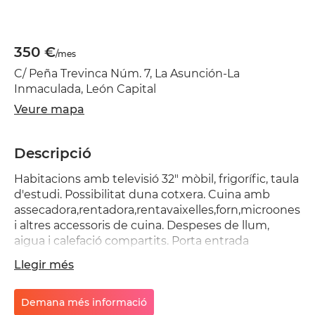
350 €
/mes
C/ Peña Trevinca Núm. 7, La Asunción-La
Inmaculada, León Capital
Veure mapa
Descripció
Habitacions amb televisió 32" mòbil, frigorífic, taula
d'estudi. Possibilitat duna cotxera. Cuina amb
assecadora,rentadora,rentavaixelles,forn,microones,p
i altres accessoris de cuina. Despeses de llum,
aigua i calefació compartits. Porta entrada
cuirassada. A 300 . 50 m. del col·legi de l'Asunción.
Llegir més
Demana més informació