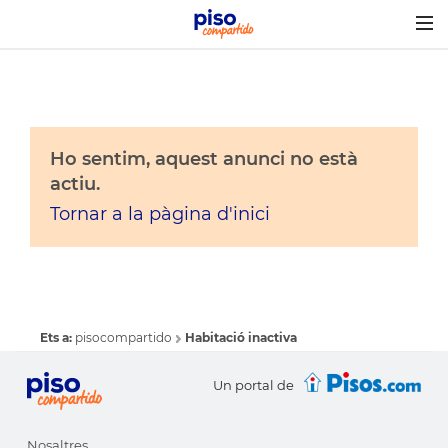
Togg
navig
Ho sentim, aquest anunci no està
actiu.
Tornar a la pàgina d'inici
Ets a:
pisocompartido
Habitació inactiva
Un portal de
Nosaltres