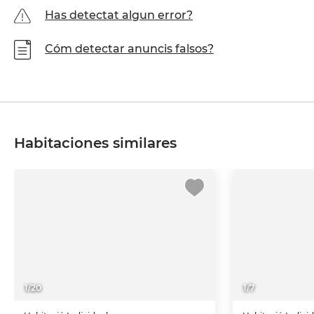
Has detectat algun error?
Cóm detectar anuncis falsos?
Habitaciones similares
1
/
20
1
/
7