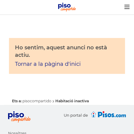
Togg
navig
Ho sentim, aquest anunci no està
actiu.
Tornar a la pàgina d'inici
Ets a:
pisocompartido
Habitació inactiva
Un portal de
Nosaltres