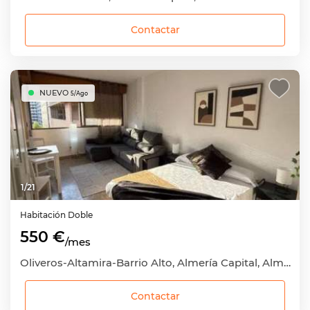
Contactar
NUEVO
5/Ago
1
/
21
Habitación
Doble
550 €
/mes
Oliveros-Altamira-Barrio Alto, Almería Capital, Almería
Contactar