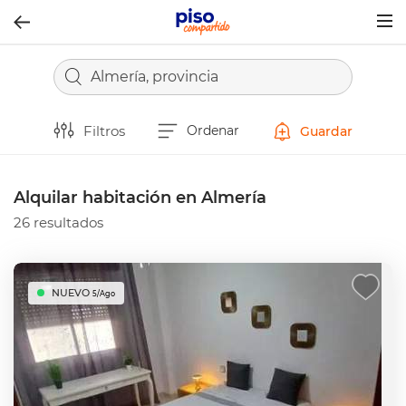
Togg
navig
Almería, provincia
Filtros
Ordenar
Guardar
Alquilar habitación en Almería
26 resultados
NUEVO
5/Ago