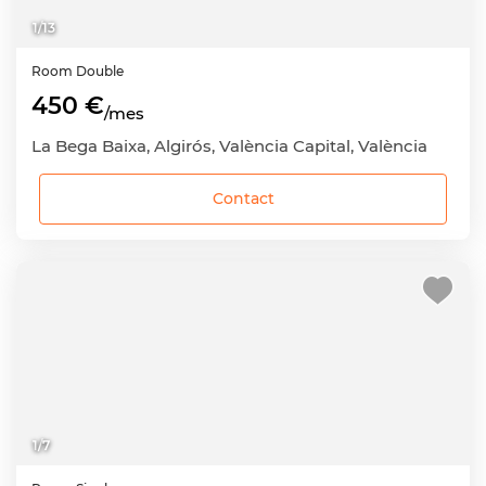
1
/
13
Room
Double
450 €
/mes
La Bega Baixa, Algirós, València Capital, València
Contact
1
/
7