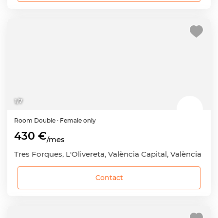
1
/
7
Room
Double
· Female only
430 €
/mes
Tres Forques, L'Olivereta, València Capital, València
Contact