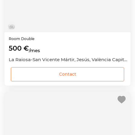
1
/
9
Room
Double
500 €
/mes
La Raïosa-San Vicente Mártir, Jesús, València Capital, València
Contact