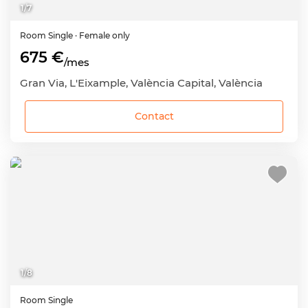
1
/
7
Room
Single
· Female only
675 €
/mes
Gran Via, L'Eixample, València Capital, València
Contact
1
/
8
Room
Single