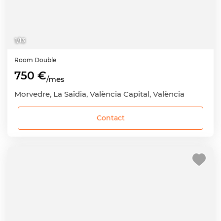
1
/
13
Room
Double
750 €
/mes
Morvedre, La Saïdia, València Capital, València
Contact