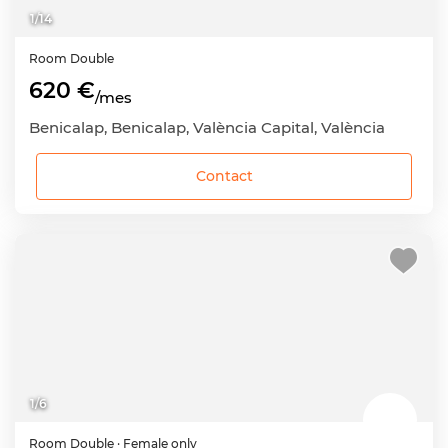
1
/
14
Room
Double
620 €
/mes
Benicalap, Benicalap, València Capital, València
Contact
1
/
6
Room
Double
· Female only