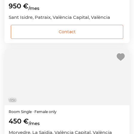
950 €
/mes
Sant Isidre, Patraix, València Capital, València
Contact
1
/
25
Room
Single
· Female only
450 €
/mes
Morvedre, La Saïdia, València Capital, València