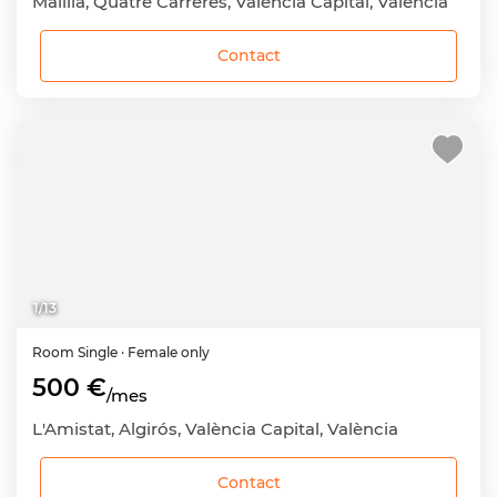
Malilla, Quatre Carreres, València Capital, València
Contact
1
/
13
Room
Single
· Female only
500 €
/mes
L'Amistat, Algirós, València Capital, València
Contact