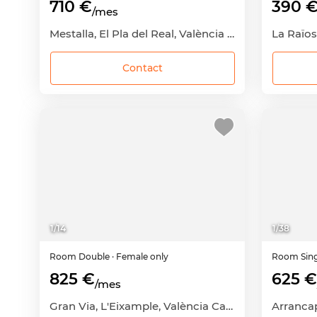
710 €
390 
/mes
Mestalla, El Pla del Real, València Capital, València
Contact
1
/
14
1
/
38
Room
Double
· Female only
Room
Sin
825 €
625 €
/mes
Gran Via, L'Eixample, València Capital, València