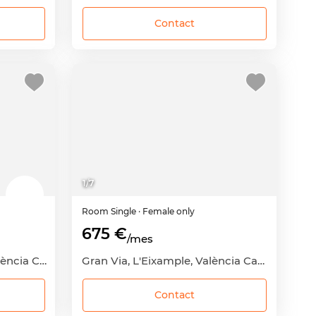
Contact
1
/
7
Room
Single
· Female only
675 €
/mes
Nou Moles, L'Olivereta, València Capital, València
Gran Via, L'Eixample, València Capital, València
Contact