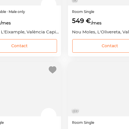
1
/
9
ble
· Male only
Room
Single
€
549 €
/mes
/mes
Russafa, L'Eixample, València Capital, València
Contact
Contact
1
/
17
gle
Room
Single