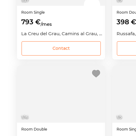
1
/
27
1
/
9
Room
Single
Room
Dou
793 €
398 
/mes
La Creu del Grau, Camins al Grau, València Capital, València
Contact
1
/
16
1
/
5
Room
Double
Room
Sin