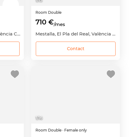
1
/
15
Room
Double
710 €
/mes
Nou Moles, L'Olivereta, València Capital, València
Mestalla, El Pla del Real, València Capital, València
Contact
1
/
16
Room
Double
· Female only