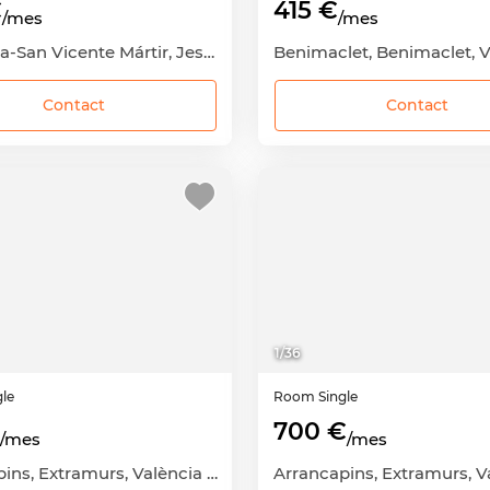
€
415 €
/mes
/mes
La Raïosa-San Vicente Mártir, Jesús, València Capital, València
Contact
Contact
1
/
36
gle
Room
Single
700 €
/mes
/mes
Arrancapins, Extramurs, València Capital, València