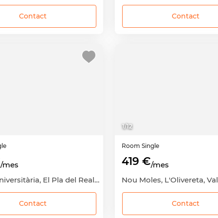
Contact
Contact
1
/
12
gle
Room
Single
€
419 €
/mes
/mes
Ciutat Universitària, El Pla del Real, València Capital, València
Contact
Contact