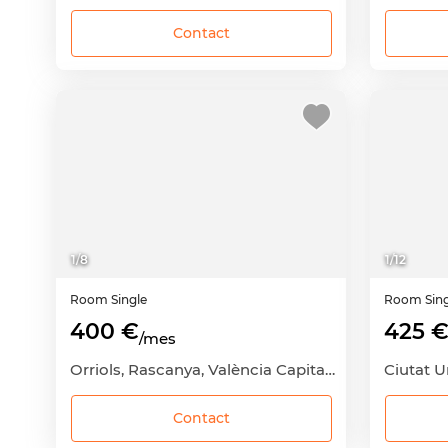
Contact
1
/
8
1
/
12
Room
Single
Room
Sin
400 €
425 
/mes
Orriols, Rascanya, València Capital, València
Contact