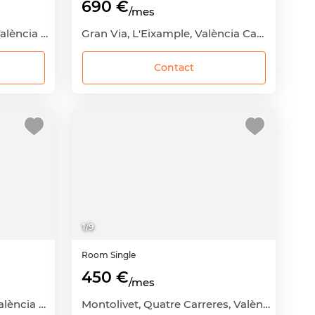
690 €
/mes
Benimaclet, Benimaclet, València Capital, València
Gran Via, L'Eixample, València Capital, València
Contact
1
/
9
Room
Single
450 €
/mes
Arrancapins, Extramurs, València Capital, València
Montolivet, Quatre Carreres, València Capital, València