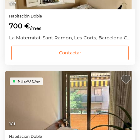
1
/
17
Habitación
Doble
700 €
/mes
La Maternitat-Sant Ramon, Les Corts, Barcelona Capital, Barcelona
Contactar
NUEVO
7/Ago
1
/
11
Habitación
Doble