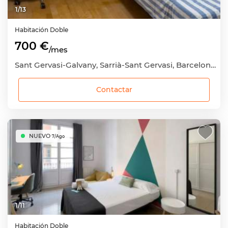
1
/
13
Habitación
Doble
700 €
/mes
Sant Gervasi-Galvany, Sarrià-Sant Gervasi, Barcelona Capital, Barcelona
Contactar
NUEVO
7/Ago
1
/
11
Habitación
Doble