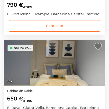
790 €
/mes
El Fort Pienc, Eixample, Barcelona Capital, Barcelona
Contactar
NUEVO
7/Ago
1
/
12
Habitación
Doble
650 €
/mes
El Raval, Ciutat Vella, Barcelona Capital, Barcelona