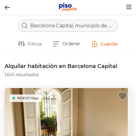
Togg
navig
Barcelona Capital, municipio de Barcelona
Filtros
Ordenar
Guardar
Alquilar habitación en Barcelona Capital
1.641 resultados
NUEVO
7/Ago