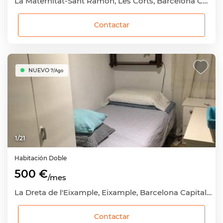
La Maternitat-Sant Ramon, Les Corts, Barcelona Capital, Barcelona
Contactar
NUEVO
7/Ago
1
/
21
Habitación
Doble
500 €
/mes
La Dreta de l'Eixample, Eixample, Barcelona Capital, Barcelona
Contactar