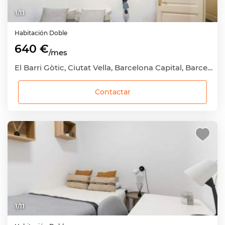
1
/
11
Habitación
Doble
640 €
/mes
El Barri Gòtic, Ciutat Vella, Barcelona Capital, Barcelona
Contactar
1
/
11