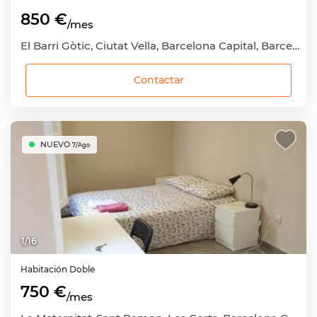
850 €
/mes
El Barri Gòtic, Ciutat Vella, Barcelona Capital, Barcelona
Contactar
NUEVO
7/Ago
1
/
16
Habitación
Doble
750 €
/mes