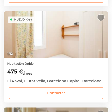
NUEVO
7/Ago
1
/
12
Habitación
Doble
475 €
/mes
El Raval, Ciutat Vella, Barcelona Capital, Barcelona
Contactar